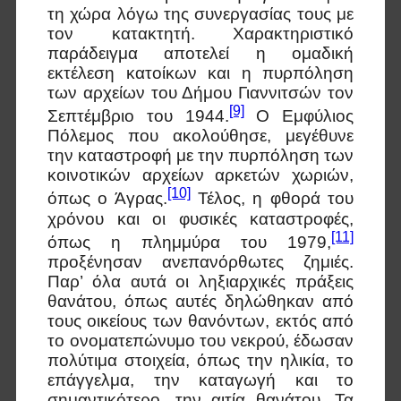
τη χώρα λόγω της συνεργασίας τους με
τον κατακτητή. Χαρακτηριστικό
παράδειγμα αποτελεί η ομαδική
εκτέλεση κατοίκων και η πυρπόληση
των αρχείων του Δήμου Γιαννιτσών τον
[9]
Σεπτέμβριο του 1944.
Ο Εμφύλιος
Πόλεμος που ακολούθησε, μεγέθυνε
την καταστροφή με την πυρπόληση των
κοινοτικών αρχείων αρκετών χωριών,
[10]
όπως ο Άγρας.
Τέλος, η φθορά του
χρόνου και οι φυσικές καταστροφές,
[11]
όπως η πλημμύρα του 1979,
προξένησαν ανεπανόρθωτες ζημιές.
Παρ’ όλα αυτά οι ληξιαρχικές πράξεις
θανάτου, όπως αυτές δηλώθηκαν από
τους οικείους των θανόντων, εκτός από
το ονοματεπώνυμο του νεκρού, έδωσαν
πολύτιμα στοιχεία, όπως την ηλικία, το
επάγγελμα, την καταγωγή και το
σημαντικότερο, την αιτία θανάτου. Τα