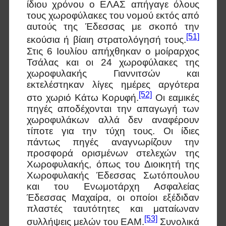
ίδιου χρόνου ο ΕΛΑΣ απήγαγε όλους
τους χωροφύλακες του νομού εκτός από
αυτούς της Έδεσσας με σκοπό την
[51]
εκούσια ή βίαιη στρατολόγησή τους.
Στις 6 Ιουλίου απήχθηκαν ο μοίραρχος
Τσάλας και οι 24 χωροφύλακες της
χωροφυλακής Γιαννιτσών και
εκτελέστηκαν λίγες ημέρες αργότερα
[52]
στο χωριό Κάτω Κορυφή.
Οι εαμικές
πηγές αποδέχονται την απαγωγή των
χωροφυλάκων αλλά δεν αναφέρουν
τίποτε για την τύχη τους. Οι ίδιες
πάντως πηγές αναγνωρίζουν την
προσφορά ορισμένων στελεχών της
Χωροφυλακής, όπως του Διοικητή της
Χωροφυλακής Έδεσσας Σωτόπουλου
και του Ενωμοτάρχη Ασφαλείας
Έδεσσας Μαχαίρα, οι οποίοι εξέδιδαν
πλαστές ταυτότητες και ματαίωναν
[53]
συλλήψεις μελών του ΕΑΜ.
Συνολικά