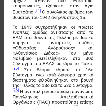
αρχών πέθαναν δύο Εδεσσαίοι
κομμουνιστές, εξόριστοι στον Άγιο
[24]
Ευστράτιο.
Ο συνολικός αριθμός των
θυμάτων του 1942 ανήλθε στους 15.
Το 1943 συγκροτήθηκαν οι πρώτες
ένοπλες ομάδες αντίστασης από το
ΕΑΜ στα βουνά της Πέλλας με βασικό
πυρήνα τις ανταρτικές ομάδες
«Οδυσσέας Ανδρούτσος» και
«Αθανάσιος Διάκος». Τον μήνα
Νοέμβριο μετεξελίχθηκαν στο 30ό
Σύνταγμα του ΕΛΑΣ με έδρα το Πάικο.
[25]
Στο Βέρμιο έδρασε το 16ο
Σύνταγμα, ενώ κατά διάφορα χρονικά
διαστήματα φιλοξενήθηκαν στα βουνά
της Πέλλας το 13ο και το 53ο Σύνταγμα.
[26]
Η αντίπαλη αντιστασιακή οργάνωση
Πανελλήνιος Απελευθερωτική
Οργάνωσις (ΠΑΟ) προσπάθησε επίσης