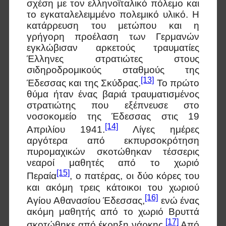
σχέση με τον ελληνοϊταλικό πόλεμο και
το εγκαταλελειμμένο πολεμικό υλικό. Η
κατάρρευση του μετώπου και η
γρήγορη προέλαση των Γερμανών
εγκλώβισαν αρκετούς τραυματίες
Έλληνες στρατιώτες στους
σιδηροδρομικούς σταθμούς της
[13]
Έδεσσας και της Σκύδρας.
Το πρώτο
θύμα ήταν ένας βαριά τραυματισμένος
στρατιώτης που εξέπνευσε στο
νοσοκομείο της Έδεσσας στις 19
[14]
Απριλίου 1941.
Λίγες ημέρες
αργότερα από εκπυρσοκρότηση
πυρομαχικών σκοτώθηκαν τέσσερις
νεαροί μαθητές από το χωριό
[15]
Περαία
, ο πατέρας, οι δύο κόρες του
και ακόμη τρεις κάτοικοι του χωριού
[16]
Αγίου Αθανασίου Έδεσσας,
ενώ ένας
ακόμη μαθητής από το χωριό Βρυττά
[17]
σκοτώθηκε από έκρηξη νάρκης.
Από