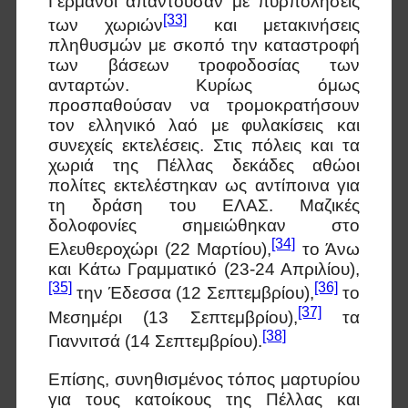
Γερμανοί απαντούσαν με πυρπολήσεις
[33]
των χωριών
και μετακινήσεις
πληθυσμών με σκοπό την καταστροφή
των βάσεων τροφοδοσίας των
ανταρτών. Κυρίως όμως
προσπαθούσαν να τρομοκρατήσουν
τον ελληνικό λαό με φυλακίσεις και
συνεχείς εκτελέσεις. Στις πόλεις και τα
χωριά της Πέλλας δεκάδες αθώοι
πολίτες εκτελέστηκαν ως αντίποινα για
τη δράση του ΕΛΑΣ. Μαζικές
δολοφονίες σημειώθηκαν στο
[34]
Ελευθεροχώρι (22 Μαρτίου),
το Άνω
και Κάτω Γραμματικό (23-24 Απριλίου),
[35]
[36]
την Έδεσσα (12 Σεπτεμβρίου),
το
[37]
Μεσημέρι (13 Σεπτεμβρίου),
τα
[38]
Γιαννιτσά (14 Σεπτεμβρίου).
Επίσης, συνηθισμένος τόπος μαρτυρίου
για τους κατοίκους της Πέλλας και