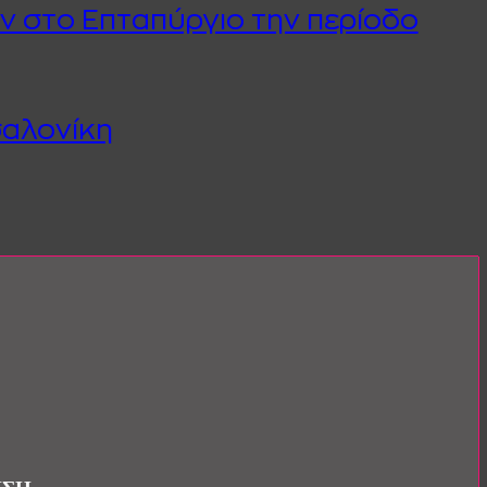
ων στο Επταπύργιο την περίοδο
σαλονίκη