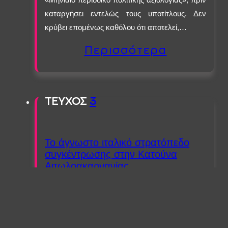
καταργήσει εντελώς τους υποτίτλους. Δεν
κρύβει επομένως καθόλου ότι αποτελεί,…
Περισσότερα
ΤΕΥΧΟΣ
3
To άγνωστο ιταλικό στρατόπεδο
συγκέντρωσης στην Κατούνα
Αιτωλοακαρνανίας
Διαμάντης Θεόφιλος
Εξετάζοντας την υπάρχουσα έρευνα γύρω από
την ελληνική εκδοχή των στρατοπέδων