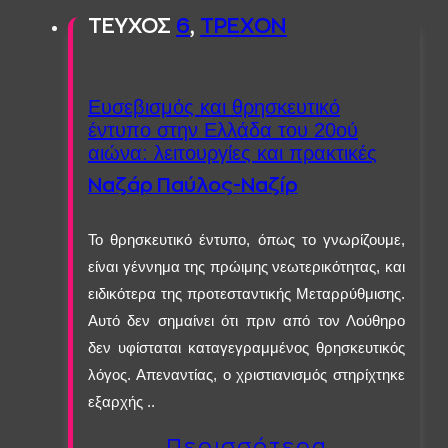
ΤΕΥΧΟΣ
6
,
ΤΡΕΧOΝ
Ευσεβισμός και θρησκευτικό
έντυπο στην Ελλάδα του 20ού
αιώνα: λειτουργίες και πρακτικές
Ναζάρ Παύλος-Ναζίρ
Το θρησκευτικό έντυπο, όπως το γνωρίζουμε,
είναι γέννημα της πρώιμης νεωτερικότητας, και
ειδικότερα της προτεσταντικής Μεταρρύθμισης.
Αυτό δεν σημαίνει ότι πριν από τον Λούθηρο
δεν υφίσταται καταγεγραμμένος θρησκευτικός
λόγος. Απεναντίας, ο χριστιανισμός στηρίχτηκε
εξαρχής ..
Περισσότερα