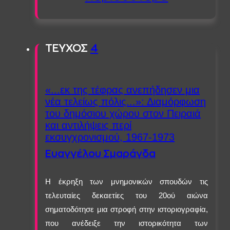
ΤΕΥΧΟΣ
4
«...εκ της τέφρας ανεπήδησεν μια
νέα τελείως πόλις...»: Διαμόρφωση
του δημόσιου χώρου στον Πειραιά
και αντιλήψεις περί
εκσυγχρονισμού, 1967-1973
Ευαγγέλου Σμαράγδα
Η έκρηξη των μνημονικών σπουδών τις
τελευταίες δεκαετίες του 20ού αιώνα
σηματοδότησε μια στροφή στην ιστοριογραφία,
που ανέδειξε την ιστορικότητα των