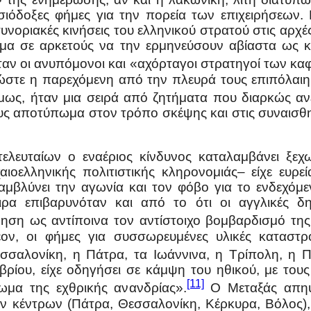
όδοξες φήμες για την πορεία των επιχειρήσεων. Ε
συνοριακές κινήσεις του ελληνικού στρατού στις αρχ
υσμα σε αρκετούς να την ερμηνεύσουν αβίαστα ως 
αν οι ανυπόμονοι και «αχόρταγοι στρατηγοί των καφε
, ώστε η παρεχόμενη από την πλευρά τους επιπόλα
μως, ήταν μια σειρά από ζητήματα που διαρκώς α
ους αποτύπωμα στον τρόπο σκέψης και στις συναισθη
ελευταίων ο εναέριος κίνδυνος καταλαμβάνει ξεχ
οελληνικής πολιτιστικής κληρονομιάς– είχε ευρε
αμβλύνει την αγωνία και τον φόβο για το ενδεχόμ
ιρα επιβαρυνόταν και από το ότι οι αγγλικές 
ηση ως αντίποινα τον αντίστοιχο βομβαρδισμό της
έον, οι φήμες για συσσωρευμένες υλικές καταστρ
σσαλονίκη, η Πάτρα, τα Ιωάννινα, η Τρίπολη, η Π
μβρίου, είχε οδηγήσει σε κάμψη του ηθικού, με τους
[11]
ωμα της εχθρικής ανανδρίας».
Ο Μεταξάς απηύθ
 κέντρων (Πάτρα, Θεσσαλονίκη, Κέρκυρα, Βόλος),