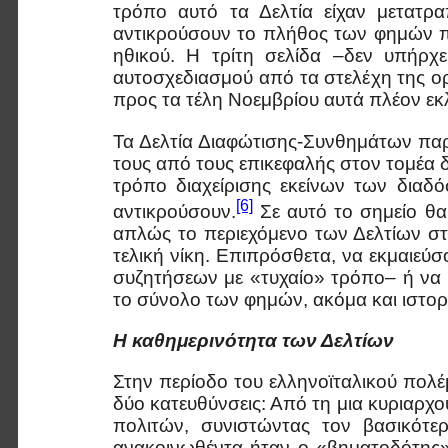
τρόπο αυτό τα Δελτία είχαν μετατρ
αντικρούσουν το πλήθος των φημών πο
ηθικού. Η τρίτη σελίδα –δεν υπήρχ
αυτοσχεδιασμού από τα στελέχη της ορ
προς τα τέλη Νοεμβρίου αυτά πλέον εκ
Τα Δελτία Διαφώτισης-Συνθημάτων πα
τους από τους επικεφαλής στον τομέα 
τρόπο διαχείρισης εκείνων των διαδό
[6]
αντικρούσουν.
Σε αυτό το σημείο θα
απλώς το περιεχόμενο των Δελτίων στη
τελική νίκη. Επιπρόσθετα, να εκμαιεύσ
συζητήσεων με «τυχαίο» τρόπο– ή να
το σύνολο των φημών, ακόμα και ιστορ
Η καθημερινότητα των Δελτίων
Στην περίοδο του ελληνοϊταλικού πολ
δύο κατευθύνσεις: Από τη μια κυριαρχού
πολιτών, συνιστώντας τον βασικότε
ανακοινωθέντα ήταν ο «βηματοδότης»