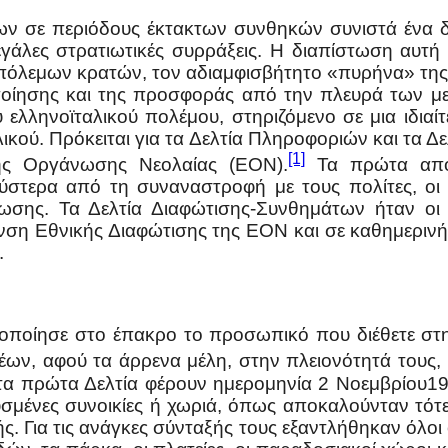
ων σε περιόδους έκτακτων συνθηκών συνιστά ένα 
εγάλες στρατιωτικές συρράξεις. Η διαπίστωση αυτ
εμπόλεμων κρατών, τον αδιαμφισβήτητο «πυρήνα» τη
οίησης και της προσφοράς από την πλευρά των με
ελληνοϊταλικού πολέμου, στηριζόμενο σε μια ιδιαί
ικού. Πρόκειται για τα Δελτία Πληροφοριών και τα Δ
[1]
κής Οργάνωσης Νεολαίας (ΕΟΝ).
Τα πρώτα αποτ
ύστερα από τη συναναστροφή με τους πολίτες, οι
ωσης. Τα Δελτία Διαφώτισης-Συνθημάτων ήταν οι 
νση Εθνικής Διαφώτισης της ΕΟΝ και σε καθημεριν
.
οποίησε στο έπακρο το προσωπικό που διέθετε στ
ν, αφού τα άρρενα μέλη, στην πλειονότητά τους, ε
α πρώτα Δελτία φέρουν ημερομηνία 2 Νοεμβρίου19
σμένες συνοικίες ή χωριά, όπως αποκαλούνταν τότ
. Για τις ανάγκες σύνταξής τους εξαντλήθηκαν όλοι 