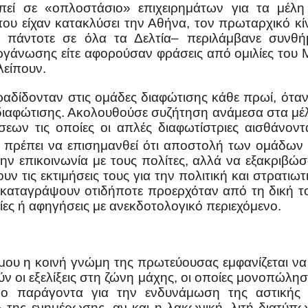
απεί σε «οπλοστάσιο» επιχειρημάτων για τα μέλ
υ είχαν κατακλύσει την Αθήνα, τον πρωταρχικό κί
ε πάντοτε σε όλα τα Δελτία– περιλάμβανε συνθή
γάνωσης είτε αφορούσαν φράσεις από ομιλίες του Με
λείπουν.
ραδίδονταν στις ομάδες διαφώτισης κάθε πρωί, ότ
διαφώτισης. Ακολουθούσε συζήτηση ανάμεσα στα μέλη
σεων τις οποίες οι απλές διαφωτίστριες αισθάνο
 πρέπει να επισημανθεί ότι αποστολή των ομάδων
ν επικοινωνία με τους πολίτες, αλλά να εξακριβώσου
ουν τις εκτιμήσεις τους για την πολιτική και στρα
 καταγράψουν οτιδήποτε προερχόταν από τη δική τ
ίες ή αφηγήσεις με ανεκδοτολογικό περιεχόμενο.
έμου η κοινή γνώμη της πρωτεύουσας εμφανίζεται να
ν οι εξελίξεις στη ζώνη μάχης, οι οποίες μονοπώλησ
ρο παράγοντα για την ενδυνάμωση της αστικής 
 της ενημέρωσης, αν και η λακωνική, λιτή διατύπ