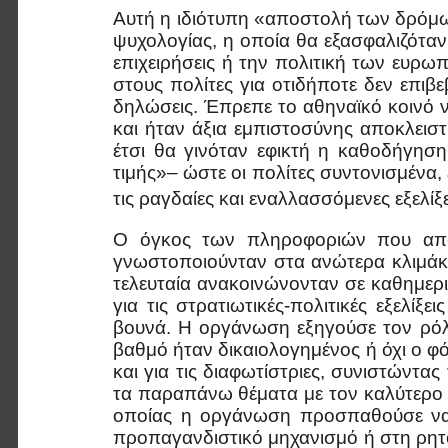
Αυτή η ιδιότυπη «αποστολή των δρόμω
ψυχολογίας, η οποία θα εξασφαλιζότα
επιχειρήσεις ή την πολιτική των ευρω
στους πολίτες για οτιδήποτε δεν επιβ
δηλώσεις. Έπρεπε το αθηναϊκό κοινό 
και ήταν άξια εμπιστοσύνης αποκλει
έτσι θα γινόταν εφικτή η καθοδήγησ
τιμής»– ώστε οι πολίτες συντονισμένα,
τις ραγδαίες και εναλλασσόμενες εξελίξε
Ο όγκος των πληροφοριών που απο
γνωστοποιούνταν στα ανώτερα κλιμάκ
τελευταία ανακοινώνονταν σε καθημερ
για τις στρατιωτικές-πολιτικές εξελί
βουνά. Η οργάνωση εξηγούσε τον ρόλο
βαθμό ήταν δικαιολογημένος ή όχι ο φ
και για τις διαφωτίστριες, συνιστώντας
τα παραπάνω θέματα με τον καλύτερο 
οποίας η οργάνωση προσπαθούσε να 
προπαγανδιστικό μηχανισμό ή στη ρητ