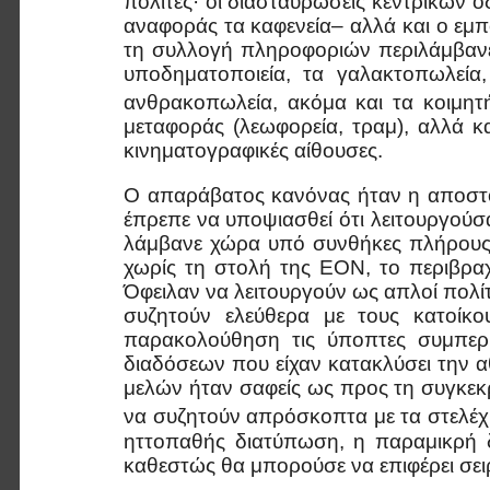
πολίτες· οι διασταυρώσεις κεντρικών 
αναφοράς τα καφενεία– αλλά και ο εμ
τη συλλογή πληροφοριών περιλάμβανε 
υποδηματοποιεία, τα γαλακτοπωλεία,
ανθρακοπωλεία, ακόμα και τα κοιμητή
μεταφοράς (λεωφορεία, τραμ), αλλά κα
κινηματογραφικές αίθουσες.
Ο απαράβατος κανόνας ήταν η αποστο
έπρεπε να υποψιασθεί ότι λειτουργού
λάμβανε χώρα υπό συνθήκες πλήρους 
χωρίς τη στολή της ΕΟΝ, το περιβραχ
Όφειλαν να λειτουργούν ως απλοί πολί
συζητούν ελεύθερα με τους κατοίκο
παρακολούθηση τις ύποπτες συμπερ
διαδόσεων που είχαν κατακλύσει την α
μελών ήταν σαφείς ως προς τη συγκεκρ
να συζητούν απρόσκοπτα με τα στελέχ
ηττοπαθής διατύπωση, η παραμικρή 
καθεστώς θα μπορούσε να επιφέρει σε