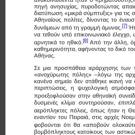
πηγή ανησυχίας, πυροδοτώντας απαισι
διατύπωση «μικρά σύμπτυξις» για τις 
Αθηναίους πολίτες, δίνοντας το ένα
[7]
δυνάμεων από τη γραμμή άμυνας.
Ήτ
να τεθούν υπό επικοινωνιακό έλεγχο
[8]
αρνητικά το ηθικό.
Από την άλλη, ό
καθημερινότητα, αφήνοντας το δικό τ
Αθήνας.
Σε μια προσπάθεια ιεράρχησης των τ
«ανοχύρωτης πόλης» –λόγω της αρχαι
κανένα σημείο δεν στάθηκε ικανή να 
περιπτώσεις, η ψυχολογική ατμόσφα
προεξοφλούσαν στην αθηναϊκή συνείδ
δυσμενές κλίμα συντηρούσαν, επιπλ
αερόπληκτες πόλεις, όπως ήταν η Θε
εναντίον του Πειραιά, στις αρχές Νοε
φοβούνται ότι θα «αποβούν ολοκαύτ
βομβόπληκτους κατοίκους των αστικών