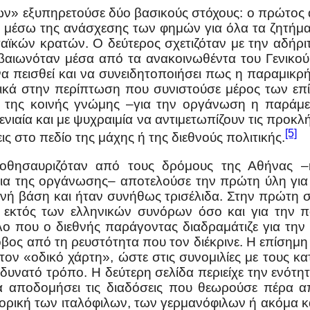
ν» εξυπηρετούσε δύο βασικούς στόχους: ο πρώτος
ν μέσω της ανάσχεσης των φημών για όλα τα ζητήματ
παϊκών κρατών. Ο δεύτερος σχετιζόταν με την αδήρι
εβαιωνόταν μέσα από τα ανακοινωθέντα του Γενικού 
να πεισθεί και να συνειδητοποιήσει πως η παραμικρ
στικά στην περίπτωση που συνιστούσε μέρος των ε
η της κοινής γνώμης –για την οργάνωση η παράμετ
 ενιαία και με ψυχραιμία να αντιμετωπίζουν τις προ
[5]
ις στο πεδίο της μάχης ή της διεθνούς πολιτικής.
θησαυριζόταν από τους δρόμους της Αθήνας –
ια της οργάνωσης– αποτελούσε την πρώτη ύλη για 
ινή βάση και ήταν συνήθως τρισέλιδα. Στην πρώτη σ
ξεις εκτός των ελληνικών συνόρων όσο και για την
 που ο διεθνής παράγοντας διαδραμάτιζε για την
όβος από τη ρευστότητα που τον διέκρινε. Η επίσημη
 τον «οδικό χάρτη», ώστε στις συνομιλίες με τους κ
δυνατό τρόπο. Η δεύτερη σελίδα περιείχε την ενότη
αποδομήσει τις διαδόσεις που θεωρούσε πέρα από
ορική των ιταλόφιλων, των γερμανόφιλων ή ακόμα κ