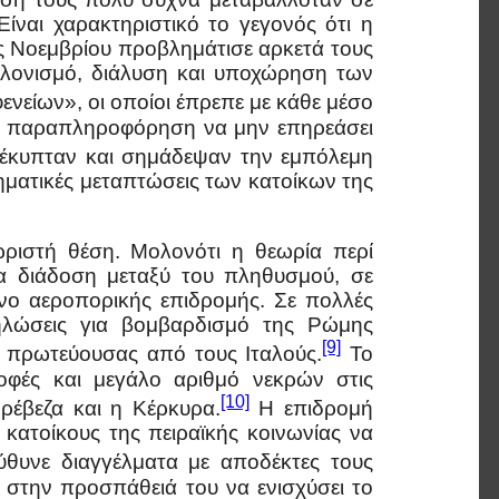
ίναι χαρακτηριστικό το γεγονός ότι η
ές Νοεμβρίου προβλημάτισε αρκετά τους
κλονισμό, διάλυση και υποχώρηση των
νείων», οι οποίοι έπρεπε με κάθε μέσο
ιη παραπληροφόρηση να μην επηρεάσει
νέκυπταν και σημάδεψαν την εμπόλεμη
ματικές μεταπτώσεις των κατοίκων της
ωριστή θέση. Μολονότι η θεωρία περί
ία διάδοση μεταξύ του πληθυσμού, σε
ενο αεροπορικής επιδρομής. Σε πολλές
δηλώσεις για βομβαρδισμό της Ρώμης
[9]
 πρωτεύουσας από τους Ιταλούς.
Το
οφές και μεγάλο αριθμό νεκρών στις
[10]
ρέβεζα και η Κέρκυρα.
Η επιδρομή
 κατοίκους της πειραϊκής κοινωνίας να
υνε διαγγέλματα με αποδέκτες τους
 στην προσπάθειά του να ενισχύσει το