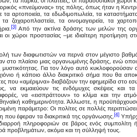
οδών, τα πάρκα, οι πλατείες, οι παραδοσιακοί χώρο
πορικός «πνεύμονας» της πόλης, όπως ήταν η Κεντρι
τα αρτοποιεία, τα εδωδιμοπωλεία, τα καταστήματ
 τα ζαχαροπλαστεία, τα οινομαγειρεία, τα χαρτο
[3]
ρια.
Από την ακτίνα δράσης των μελών της οργ
ι οι χώροι προστασίας –με ιδιαίτερη προτίμηση στ
λή των διαφωτιστών να περνά στον μέγιστο βαθμό
σαν στο πλαίσιο μιας οργανωμένης δράσης, ενώ οποι
μυστικότητας. Για τον λόγο αυτό κυκλοφορούσαν 
ιόνιο ή κάποιο άλλο διακριτικό σήμα που θα αποκ
τες που «αμέριμνα» διαβάζουν την εφημερίδα στο εσω
υς, να εκμαιεύουν τις ενδόμυχες σκέψεις και τ
ιφορές, να «εισπράττουν» το κλίμα και την ατμ
θηναϊκή καθημερινότητα. Άλλωστε, η προϋπάρχουσα 
ιμένη παράμετρο: Οι πολίτες σε πολλές περιπτώσεις
[4]
η που έφεραν τα διακριτικά της οργάνωσης.
Υπήρχ
διαρροή πληροφοριών σε βάρος ενός συμπολίτη ή
ιρά προβλημάτων, ακόμα και τη σύλληψή τους.