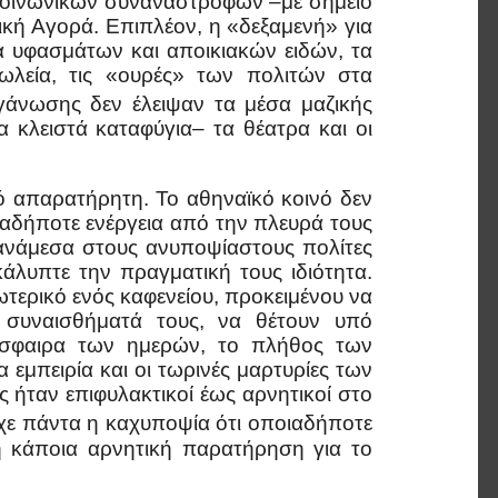
ι κοινωνικών συναναστροφών –με σημείο
κή Αγορά. Επιπλέον, η «δεξαμενή» για
α υφασμάτων και αποικιακών ειδών, τα
πωλεία, τις «ουρές» των πολιτών στα
άνωσης δεν έλειψαν τα μέσα μαζικής
α κλειστά καταφύγια– τα θέατρα και οι
 απαρατήρητη. Το αθηναϊκό κοινό δεν
αδήποτε ενέργεια από την πλευρά τους
ανάμεσα στους ανυποψίαστους πολίτες
άλυπτε την πραγματική τους ιδιότητα.
τερικό ενός καφενείου, προκειμένου να
α συναισθήματά τους, να θέτουν υπό
όσφαιρα των ημερών, το πλήθος των
εμπειρία και οι τωρινές μαρτυρίες των
 ήταν επιφυλακτικοί έως αρνητικοί στο
ε πάντα η καχυποψία ότι οποιαδήποτε
 κάποια αρνητική παρατήρηση για το