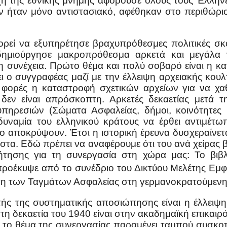
ή της εθνικής μνήμης αφορούσε όλους τους Έλληνες
ν ήταν μόνο αντιστασιακό, αφέθηκαν στο περιθώρ
ορεί να εξυπηρέτησε βραχυπρόθεσμες πολιτικές σκο
δημιούργησε μακροπρόθεσμα αρκετά και μεγάλα
 στη συνέχεια. Πρώτο θέμα και πολύ σοβαρό είναι η 
ι ο συγγραφέας μαζί με την έλλειψη αρχειακής κουλ
ς φορές η καταστροφή σχετικών αρχείων για να χ
δεν είναι απρόσκοπτη. Αρκετές δεκαετίας μετά 
ηρεσιών (Σώματα Ασφαλείας, δήμοι, κοινότητες κ.
δυναμία του ελληνικού κράτους να έρθει αντιμέτ
αποκρύψουν. Έτσι η ιστορική έρευνα δυσχεραίνεται μ
χιστα. Εδώ πρέπει να αναφέρουμε ότι του ανά χείρας 
ήτησης για τη συνεργασία στη χώρα μας: Το βιβλ
προέκυψε από το συνέδριο του Δικτύου Μελέτης Εμφ
άση των Ταγμάτων Ασφαλείας στη γερμανοκρατούμεν
ής της συστηματικής αποσιώπησης είναι η έλλειψ
τη δεκαετία του 1940 είναι στην ακαδημαϊκή επικαιρ
 το θέμα της συνεργασίας παραμένει ταμπού συσκοτίζ