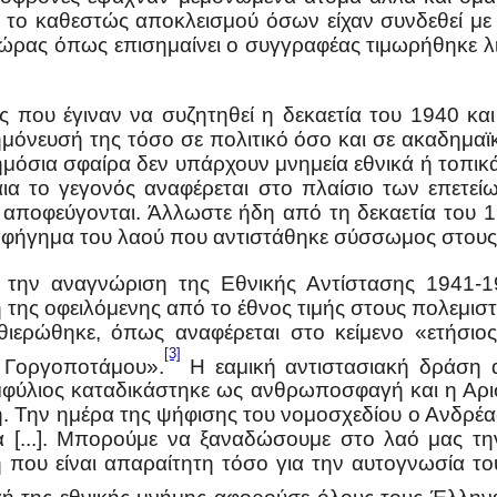
το καθεστώς αποκλεισμού όσων είχαν συνδεθεί με 
 χώρας όπως επισημαίνει ο συγγραφέας τιμωρήθηκε 
ς που έγιναν να συζητηθεί η δεκαετία του 1940 και
μόνευσή της τόσο σε πολιτικό όσο και σε ακαδημαϊκ
ημόσια σφαίρα δεν υπάρχουν μνημεία εθνικά ή τοπικ
αια το γεγονός αναφέρεται στο πλαίσιο των επετεί
ς αποφεύγονται. Άλλωστε ήδη από τη δεκαετία του 
ο αφήγημα του λαού που αντιστάθηκε σύσσωμος στους
 την αναγνώριση της Εθνικής Αντίστασης 1941-19
της οφειλόμενης από το έθνος τιμής στους πολεμιστέ
ιερώθηκε, όπως αναφέρεται στο κείμενο «ετήσιο
[3]
 Γοργοποτάμου».
Η εαμική αντιστασιακή δράση α
μφύλιος καταδικάστηκε ως ανθρωποσφαγή και η Αριστ
. Την ημέρα της ψήφισης του νομοσχεδίου ο Ανδρέα
τα [...]. Μπορούμε να ξαναδώσουμε στο λαό μας την
που είναι απαραίτητη τόσο για την αυτογνωσία του