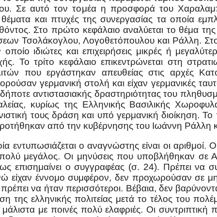
ου. Σε αυτό τον τομέα η προσφορά του Χαραλαμπίδ
υς θέματα και πτυχές της συνεργασίας τα οποία εμπ
ντος. Στο πρώτο κεφάλαιο αναλύεται το θέμα της 
εων Τσολάκογλου, Λογοθετόπουλου και Ράλλη. Στο
ν οποίο ιδιώτες και επιχειρήσεις μικρές ή μεγαλύ
χής. Το τρίτο κεφάλαιο επικεντρώνεται στη στρατι
λιτών που εργάστηκαν απευθείας στις αρχές Κα
ορούσαν γερμανική στολή και είχαν γερμανικές ταυτ
δήποτε αντιστασιακής δραστηριότητας του πληθυσμο
ίας, κυρίως της Ελληνικής Βασιλικής Χωροφυλα
νιστική τους δράση και υπό γερμανική διοίκηση. Το
οτήθηκαν από την κυβέρνησης του Ιωάννη Ράλλη και
α εντυπωσιάζεται ο αναγνώστης είναι οι αριθμοί.
ι πολύ μεγάλος. Οι μηνύσεις που υποβλήθηκαν σε 
ς επισημαίνει ο συγγραφέας (σ. 24). Πρέπει να σ
 ενώ είχαν έννομο συμφέρον, δεν προχωρούσαν σε μη
πρέπει να ήταν περισσότεροι. Βέβαια, δεν βαρύνονται 
ση της ελληνικής πολιτείας μετά το τέλος του πολέ
μάλιστα με ποινές πολύ ελαφριές. Οι συντριπτική 