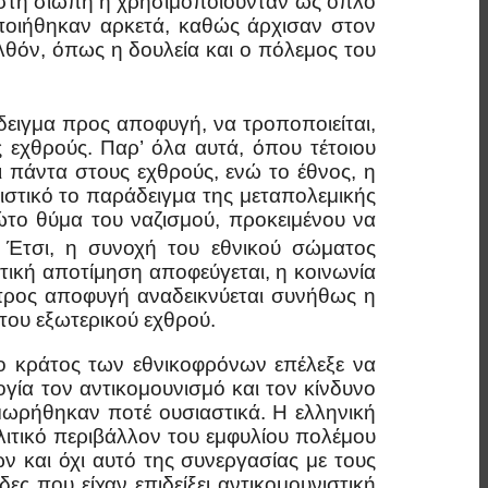
 στη σιωπή ή χρησιμοποιούνταν ως όπλο
ποιήθηκαν αρκετά, καθώς άρχισαν στον
λθόν, όπως η δουλεία και ο πόλεμος του
δειγμα προς αποφυγή, να τροποποιείται,
 εχθρούς. Παρ’ όλα αυτά, όπου τέτοιου
ι πάντα στους εχθρούς, ενώ το έθνος, η
στικό το παράδειγμα της μεταπολεμικής
ώτο θύμα του ναζισμού, προκειμένου να
Έτσι, η συνοχή του εθνικού σώματος
ριτική αποτίμηση αποφεύγεται, η κοινωνία
α προς αποφυγή αναδεικνύεται συνήθως η
του εξωτερικού εχθρού.
ο κράτος των εθνικοφρόνων επέλεξε να
γία τον αντικομουνισμό και τον κίνδυνο
μωρήθηκαν ποτέ ουσιαστικά. Η ελληνική
ολιτικό περιβάλλον του εμφυλίου πολέμου
ν και όχι αυτό της συνεργασίας με τους
ς που είχαν επιδείξει αντικομουνιστική