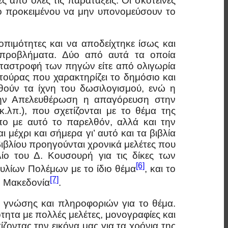
 από όλες τις παρατάξεις. Οι σκοτεινές
ιο προκειμένου να μην υπονομεύσουν το
πιμότητες και να αποδείχτηκε ίσως και
 προβλήματα. Δύο από αυτά τα οποία
καταστροφή των πηγών είτε από ολιγωρία
τούρας που χαρακτηρίζει το δημόσιο και
αθούν τα ίχνη του δωσιλογισμού, ενώ η
την Απελευθέρωση η απαγόρευση στην
λπ.), που σχετίζονται με το θέμα της
ωπο με αυτό το παρελθόν, αλλά και την
έχρι και σήμερα γι’ αυτό και τα βιβλία
βιβλίου προηγούνται χρονικά μελέτες που
ίο του Δ. Κουσουρή για τις δίκες των
[6]
υλίων Πολέμων με το ίδιο θέμα
, και το
[7]
η Μακεδονία
.
η γνώσης και πληροφοριών για το θέμα.
ότητα με πολλές μελέτες, μονογραφίες και
οντας την εικόνα μας για τα χρόνια της