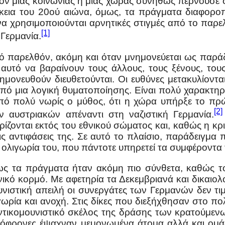
θόν μιας κοινωνίας ή μιας χώρας συνήθως περνούσε
ρκεια του 20ού αιώνα, όμως, τα πράγματα διαφορο
 να χρησιμοποιούνται αρνητικές στιγμές από το παρε
[1]
Γερμανία.
τικό παρελθόν, ακόμη και όταν μνημονεύεται ως παρά
υτό να βαραίνουν τους άλλους, τους ξένους, τους
νημονευθούν διευθετούνται. Οι ευθύνες μετακυλίοντα
πό μια λογική θυματοποίησης. Είναι πολύ χαρακτηρι
πό πολύ νωρίς ο μύθος, ότι η χώρα υπήρξε το πρ
[2]
 αυστριακών απέναντι στη ναζιστική Γερμανία.
ριορίζονται εκτός του εθνικού σώματος και, καθώς η κ
 τις αντιφάσεις της. Σε αυτό το πλαίσιο, παράδειγμ
 ολιγωρία του, που πάντοτε υπηρετεί τα συμφέροντα 
ς τα πράγματα ήταν ακόμη πιο σύνθετα, καθώς τ
κό κορμό. Με αφετηρία τα Δεκεμβριανά και δικαιολο
υνιστική απειλή οι συνεργάτες των Γερμανών δεν τι
γωρία και ανοχή. Στις δίκες που διεξήχθησαν στο π
 αντικομουνιστικό σκέλος της δράσης των κρατούμενω
κόφρονες έψαχναν μεμονωμένα άτομα αλλά και ομάδε