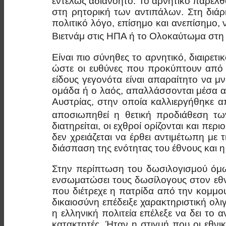
εντελώς αδιανόητο. Το αρνητικό παρελ
στη ρητορική των αντιπάλων. Στη διά
πολιτικό λόγο, επίσημο και ανεπίσημο,
Βιετνάμ στις ΗΠΑ ή το Ολοκαύτωμα στη 
Είναι πιο σύνηθες το αρνητικό, διαιρε
ώστε οι ευθύνες που προκύπτουν από α
είδους γεγονότα είναι απαραίτητο να μ
ομάδα ή ο λαός, απαλλάσσονται μέσα α
Αυστρίας, στην οποία καλλιεργήθηκε α
αποσιωπηθεί η θετική προδιάθεση των
διατηρείται, οι εχθροί ορίζονται και πε
δεν χρειάζεται να έρθει αντιμέτωπη με
διάσπαση της ενότητας του έθνους και η
Στην περίπτωση του δωσιλογισμού όμω
ενσωματώσει τους δωσίλογους στον εθνι
που διέτρεχε η πατρίδα από την κομμο
δικαιοσύνη επέδειξε χαρακτηριστική ολι
η ελληνική πολιτεία επέλεξε να δει το
κατακτητές. Ήταν η στιγμή που οι εθνι