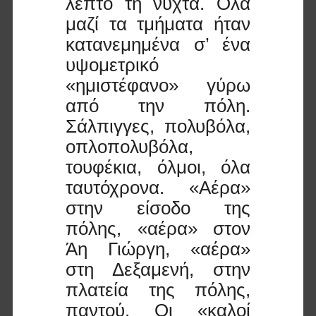
λεπτό τη νύχτα. Όλα
μαζί τα τμήματα ήταν
κατανεμημένα σ’ ένα
υψομετρικό
«ημιστέφανο» γύρω
από την πόλη.
Σάλπιγγες, πολυβόλα,
οπλοπολυβόλα,
τουφέκια, όλμοι, όλα
ταυτόχρονα. «Αέρα»
στην είσοδο της
πόλης, «αέρα» στον
Άη Γιώργη, «αέρα»
στη Δεξαμενή, στην
πλατεία της πόλης,
παντού. Οι «καλοί