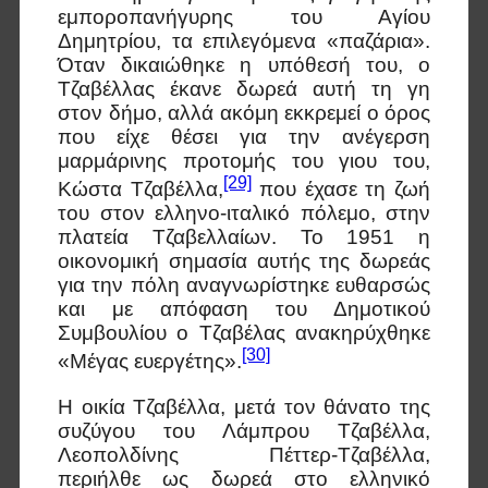
εμποροπανήγυρης του Αγίου
Δημητρίου, τα επιλεγόμενα «παζάρια».
Όταν δικαιώθηκε η υπόθεσή του, ο
Τζαβέλλας έκανε δωρεά αυτή τη γη
στον δήμο, αλλά ακόμη εκκρεμεί ο όρος
που είχε θέσει για την ανέγερση
μαρμάρινης προτομής του γιου του,
[29]
Κώστα Τζαβέλλα,
που έχασε τη ζωή
του στον ελληνο-ιταλικό πόλεμο, στην
πλατεία Τζαβελλαίων. Το 1951 η
οικονομική σημασία αυτής της δωρεάς
για την πόλη αναγνωρίστηκε ευθαρσώς
και με απόφαση του Δημοτικού
Συμβουλίου ο Τζαβέλας ανακηρύχθηκε
[30]
«Μέγας ευεργέτης».
Η οικία Τζαβέλλα, μετά τον θάνατο της
συζύγου του Λάμπρου Τζαβέλλα,
Λεοπολδίνης Πέττερ-Τζαβέλλα,
περιήλθε ως δωρεά στο ελληνικό