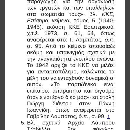
παραγωγής, για την οργάνωση
των εργατών και των υπαλλήλων
στα σωματεία τους»· βλ.
ΚΚΕ,
Επίσημα κείμενα
, τόμος 5 (1940-
1945), έκδοση ΚΚΕ Εσωτερικού,
χ.τ.έ. 1973, σ. 61, 64, όπως
αναφέρεται στο: Γ. Λαμπάτος,
ό.π
,
σ. 95. Από το κείμενο απουσίαζε
ακόμη και υπαινιγμός σχετικά με
την αναγκαιότητα ένοπλου αγώνα.
Το 1942 αρχίζει το ΚΚΕ να μιλάει
για ανταρτοπόλεμο, καλώντας τα
μέλη του να ενταχθούν δυναμικά σ’
αυτόν. «Το παρτιζάνικο είναι
επίκαιρο, απαραίτητο και σίγουρο
όταν είναι έργο δικό μας»· επιστολή
Γιώργη Σιάντου στον Γιάννη
Ιωαννίδη, όπως αναφέρεται στο
Γαβρίλης Λαμπάτος,
ό.π.
, σ. 99.
↑
Βλ. σχετικά Αρχείο Λάμπρου
Τζαβέλλα, 2ος φάκελος,