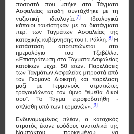
ποσοστό που μπήκε στα Τάγματα
Ασφαλείας επειδή συντάχθηκε με τη
[7]
ναζιστική ιδεολογία.
Ιδεολογικά
κάποιοι ταυτίστηκαν με τα διατάγματα
περί των Ταγμάτων Ασφαλείας της
[8]
κατοχικής κυβέρνησης του Ι. Ράλλη.
Η
κατάσταση αποτυπώνεται στο
ημερολόγιο του Τζαβέλλα:
«Επιστράτευση στα Τάγματα Ασφαλείας
κατοίκων μέχρι 50 ετών. Παρελάσεις
των Ταγμάτων Ασφαλείας μπροστά από
τον Γερμανό Διοικητή και παρέλαση
μαζί με Γερμανούς στρατιώτες
τραγουδώντας τον ύμνο “είμεθα δικοί
σου”. Το Τάγμα ετροφοδοτήθη -
[9]
οπλίσθη υπό των Γερμανών».
Ενδυναμωμένος πλέον, ο κατοχικός
στρατός έκανε εφόδους ανατολικά της
Ναυπάκτου, προκειμένου να