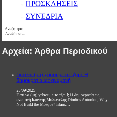
ΠΡΟΣΚΛΗΣΕΙΣ
ΣΥΝΕΔΡΙΑ
Αναζήτηση
Αρχεία:
Άρθρα Περιοδικού
Γιατί να (μη) χτίσουμε το τζαμί; Η
δημοκρατία ως αναμονή
23/09/2025
Γιατί να (μη) χτίσουμε το τζαμί; Η δημοκρατία ως
αναμονή Ιωάννης Μυλωνέλης Dimitris Antoniou, Why
Not Build the Mosque? Islam,…