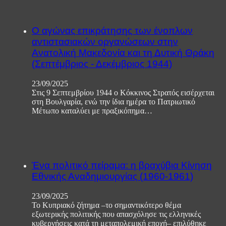
Ο αγώνας επικράτησης των ένοπλων
αντιστασιακών οργανώσεων στην
Ανατολική Μακεδονία και τη Δυτική Θράκη
(Σεπτέμβριος - Δεκέμβριος 1944)
23/09/2025
Στις 9 Σεπτεμβρίου 1944 ο Κόκκινος Στρατός εισέρχεται
στη Βουλγαρία, ενώ την ίδια ημέρα το Πατριωτικό
Μέτωπο καταλύει με πραξικόπημα…
Ένα πολιτικό πείραμα: η βραχύβια Κίνηση
Εθνικής Αναδημιουργίας (1960-1961)
23/09/2025
Το Κυπριακό ζήτημα –το σημαντικότερο θέμα
εξωτερικής πολιτικής που απασχόλησε τις ελληνικές
κυβερνήσεις κατά τη μεταπολεμική εποχή– επιλύθηκε